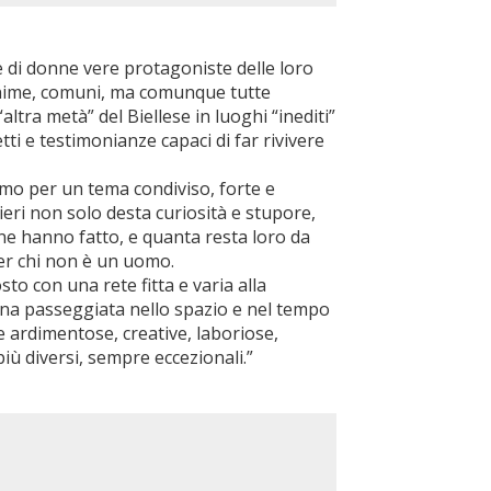
rie di donne vere protagoniste delle loro
nime, comuni, ma comunque tutte
altra metà” del Biellese in luoghi “inediti”
ti e testimonianze capaci di far rivivere
mo per un tema condiviso, forte e
ieri non solo desta curiosità e stupore,
e hanno fatto, e quanta resta loro da
per chi non è un uomo.
posto con una rete fitta e varia alla
 una passeggiata nello spazio e nel tempo
e ardimentose, creative, laboriose,
più diversi, sempre eccezionali.”