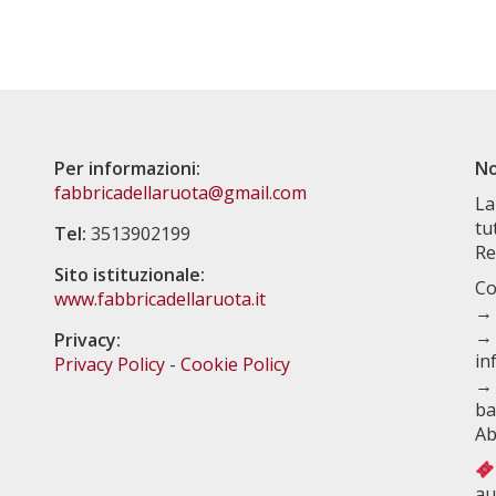
Per informazioni:
No
fabbricadellaruota@gmail.com
La
tu
Tel:
3513902199
Re
Sito istituzionale:
Co
www.fabbricadellaruota.it
→ 
→ 
Privacy:
in
Privacy Policy
-
Cookie Policy
→ 
ba
Ab
au