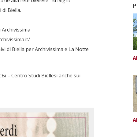
zie alla rete biellese “Bi Night”
P
 di Biella.
i Archivissima
chivissima.it/
hivi di Biella per Archivissima e La Notte
A
ocBi – Centro Studi Biellesi anche sui
A