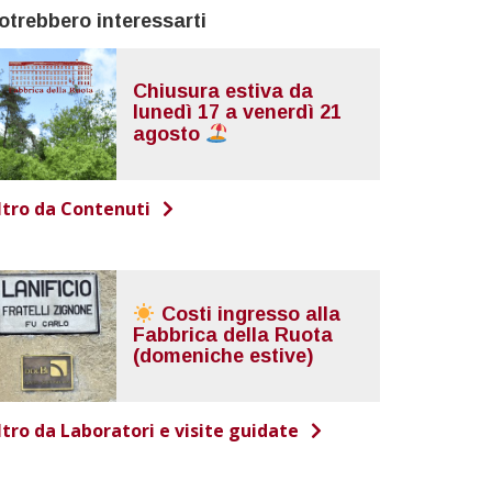
otrebbero interessarti
Chiusura estiva da
lunedì 17 a venerdì 21
agosto
ltro da Contenuti
Costi ingresso alla
Fabbrica della Ruota
(domeniche estive)
ltro da Laboratori e visite guidate