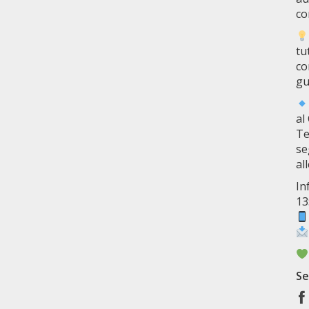
co
tu
co
gu
al
Te
se
al
In
13
Se