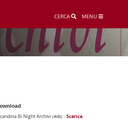
CERCA
MENU
ownload
ocandina Bi Night Archivi
-
Scarica
(4MB)