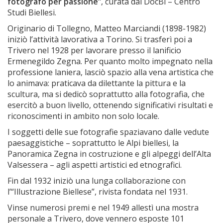
fotografo per passione”
, curata dal DocBi – Centro
Studi Biellesi.
Originario di Tollegno, Matteo Marciandi (1898-1982)
iniziò l’attività lavorativa a Torino. Si trasferì poi a
Trivero nel 1928 per lavorare presso il lanificio
Ermenegildo Zegna. Per quanto molto impegnato nella
professione laniera, lasciò spazio alla vena artistica che
lo animava: praticava da dilettante la pittura e la
scultura, ma si dedicò soprattutto alla fotografia, che
esercitò a buon livello, ottenendo significativi risultati e
riconoscimenti in ambito non solo locale.
I soggetti delle sue fotografie spaziavano dalle vedute
paesaggistiche – soprattutto le Alpi biellesi, la
Panoramica Zegna in costruzione e gli alpeggi dell’Alta
Valsessera – agli aspetti artistici ed etnografici.
Fin dal 1932 iniziò una lunga collaborazione con
l’“Illustrazione Biellese”, rivista fondata nel 1931.
Vinse numerosi premi e nel 1949 allestì una mostra
personale a Trivero, dove vennero esposte 101