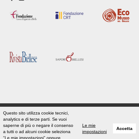
Questo sito utilizza cookie tecnici,
Archiui ©2026
analytics e di terze parti. Se vuoi
info@archiui.com
-
www.archiui.com
saperne di più o negare il consenso
Le mie
Accetta
a tutti o ad alcuni cookie seleziona
impostazioni
“Le mie impostazioni” oppure